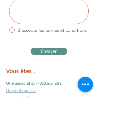
J’accepte les termes et conditions
Envoyer
Vous êtes :
Une association
/ Acteur ESS
Une entreprise
Un particulier
Me contacter :
accompagnement@giovannagrillo.fr
06 29 62 72 91